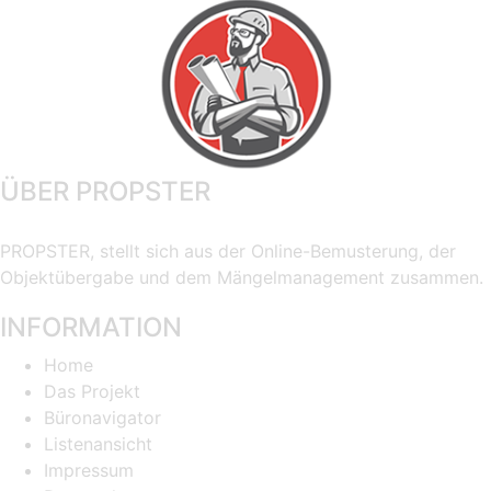
ÜBER PROPSTER
PROPSTER, stellt sich aus der Online-Bemusterung, der
Objektübergabe und dem Mängelmanagement zusammen.
INFORMATION
Home
Das Projekt
Büronavigator
Listenansicht
Impressum