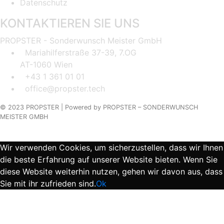
Datenschutz
KONTAKTIEREN SIE UNS
PROPSTER - Sonderwunsch Meister GmbH
Mariahilferstraße 37-39, 7.OG
AT-1060 Wien
+43 1 361 01 01
office@propster.tech
© 2023 PROPSTER |
Powered by
PROPSTER – SONDERWUNSCH
MEISTER GMBH
Wir verwenden Cookies, um sicherzustellen, dass wir Ihnen
die beste Erfahrung auf unserer Website bieten. Wenn Sie
diese Website weiterhin nutzen, gehen wir davon aus, dass
Sie mit ihr zufrieden sind.
Ok